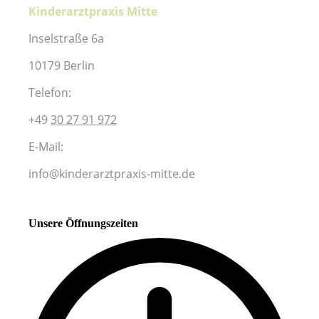
Kinderarztpraxis Mitte
Inselstraße 6a
10179 Berlin
Telefon:
+49
30 27 91 972
E-Mail:
info@kinderarztpraxis-mitte.de
Unsere Öffnungszeiten